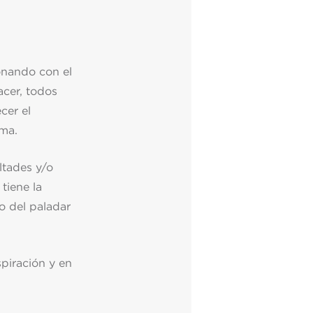
onando con el
acer, todos
cer el
ima.
ltades y/o
tiene la
lo del paladar
piración y en