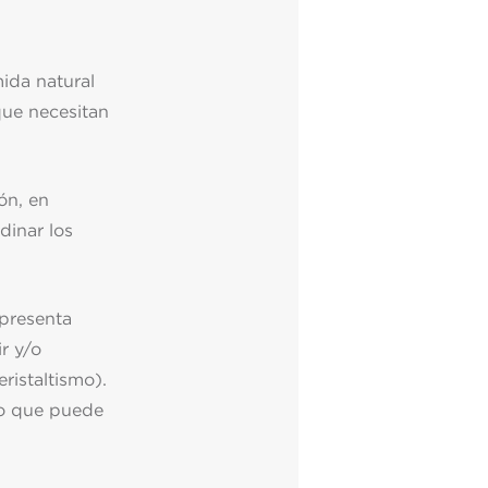
mida natural
 que necesitan
ón, en
dinar los
 presenta
r y/o
eristaltismo).
 lo que puede