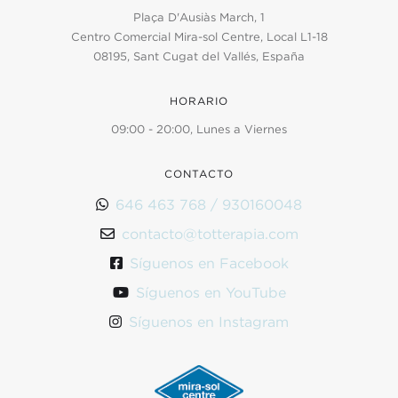
Plaça D'Ausiàs March, 1
Centro Comercial Mira-sol Centre, Local L1-18
08195, Sant Cugat del Vallés, España
HORARIO
09:00 - 20:00, Lunes a Viernes
CONTACTO
646 463 768 / 930160048

contacto@totterapia.com

Síguenos en Facebook

Síguenos en YouTube

Síguenos en Instagram
